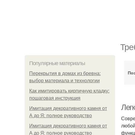
Тре
Популярные материалы
По
Перекрытия в домах из бревна:
выбор материала и технологии
Как имитировать кирпичную кладку:
пошаговая инструкция
Лег
Имитация декоративного камня от
А до Я: полное руководство
Совре
любой
Имитация декоративного камня от
функц
А до Я: полное руководство