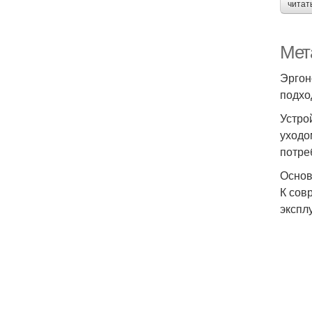
читат
Мет
Эргон
подхо
Устро
уходо
потре
Основ
К сов
экспл