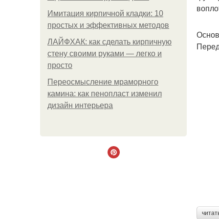
вопло
Имитация кирпичной кладки: 10
простых и эффективных методов
Основ
ЛАЙФХАК: как сделать кирпичную
Перед
стену своими руками — легко и
просто
Переосмысление мраморного
камина: как пенопласт изменил
дизайн интерьера
читат