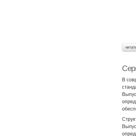
читат
Сери
В сов
станд
Выпус
опред
обесп
Струк
Выпус
опред