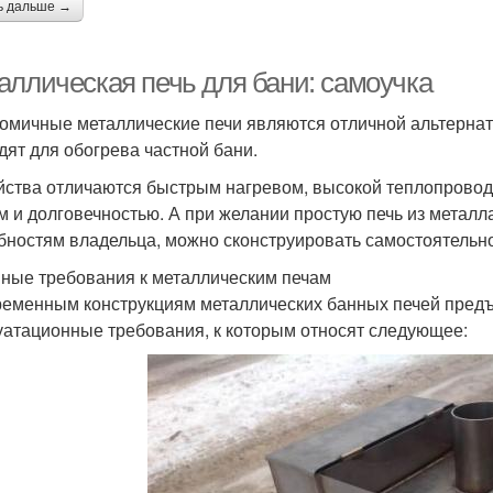
ь дальше →
аллическая печь для бани: самоучка
омичные металлические печи являются отличной альтернат
дят для обогрева частной бани.
йства отличаются быстрым нагревом, высокой теплопрово
м и долговечностью. А при желании простую печь из металл
бностям владельца, можно сконструировать самостоятельно
ные требования к металлическим печам
ременным конструкциям металлических банных печей предъ
уатационные требования, к которым относят следующее: