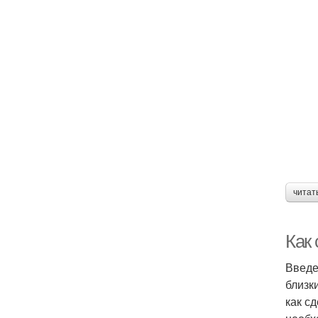
читат
Как
Введе
близк
как с