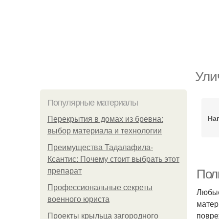
Ули
Популярные материалы
На
Перекрытия в домах из бревна:
выбор материала и технологии
Преимущества Тадалафила-
Ксантис: Почему стоит выбрать этот
препарат
Пол
Профессиональные секреты
Любые
военного юриста
матер
повре
Проекты крыльца загородного