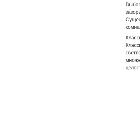
Выбор
зазор
Сущес
комна
Класс
Класс
светл
множе
целос