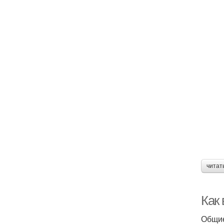
читат
Как 
Общие