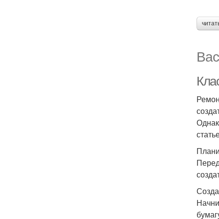
читат
Вас
Кла
Ремон
созда
Однак
стать
Плани
Перед
созда
Созда
Начни
бумаг