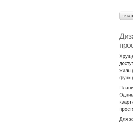
читат
Диз
про
Хруще
досту
жильц
функц
Плани
Одним
кварт
прост
Для з