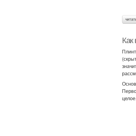
читат
Как
Плинт
(скры
значи
рассм
Основ
Перво
целое