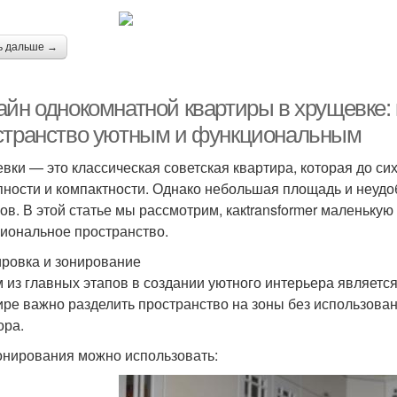
ь дальше →
айн однокомнатной квартиры в хрущевке:
странство уютным и функциональным
вки — это классическая советская квартира, которая до си
пности и компактности. Однако небольшая площадь и неудо
ов. В этой статье мы рассмотрим, какtransformer маленьку
иональное пространство.
ровка и зонирование
 из главных этапов в создании уютного интерьера являетс
ире важно разделить пространство на зоны без использова
ора.
онирования можно использовать: