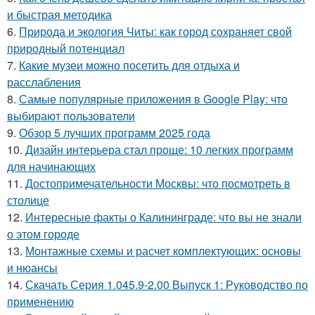
и быстрая методика
6.
Природа и экология Читы: как город сохраняет свой
природный потенциал
7.
Какие музеи можно посетить для отдыха и
расслабления
8.
Самые популярные приложения в Google Play: что
выбирают пользователи
9.
Обзор 5 лучших программ 2025 года
10.
Дизайн интерьера стал проще: 10 легких программ
для начинающих
11.
Достопримечательности Москвы: что посмотреть в
столице
12.
Интересные факты о Калининграде: что вы не знали
о этом городе
13.
Монтажные схемы и расчет комплектующих: основы
и нюансы
14.
Скачать Серия 1.045.9-2.00 Выпуск 1: Руководство по
применению