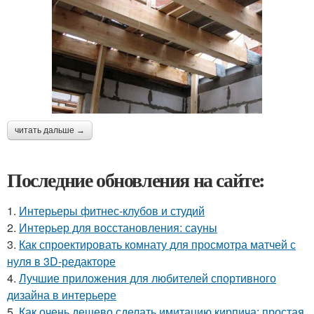
читать дальше →
Последние обновления на сайте:
1.
Интерьеры фитнес-клубов и студий
2.
Интерьер для восстановления: сауны
3.
Как спроектировать комнату для просмотра матчей с
нуля в 3D-редакторе
4.
Лучшие приложения для любителей спортивного
дизайна в интерьере
5.
Как очень дешево сделать имитацию кирпича: простая