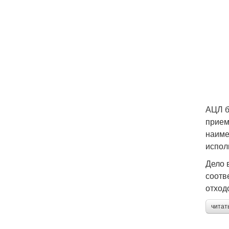
АЦЛ б
прием
наиме
испол
Дело 
соотв
отход
читат