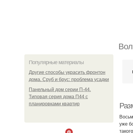
Вол
Популярные материалы
Другие способы украсить фронтон
дома. Сруб и брус: проблема усадки
Панельный дом серии П-44.
Типовая серия дома П44 с
планировками квартир
Раз
Восьм
уже б
таког