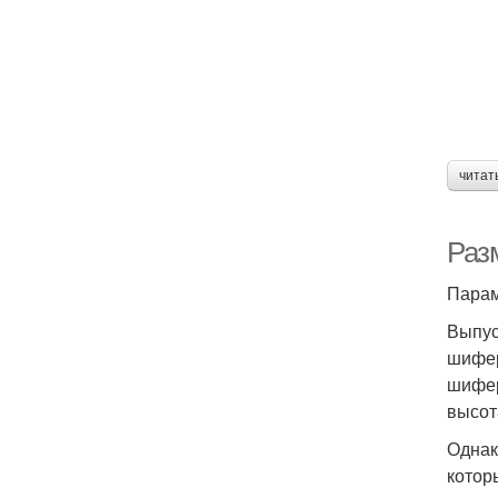
читат
Раз
Парам
Выпус
шифер
шифер
высот
Однак
котор