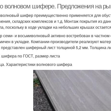
 о волновом шифере. Предложения на ры
волновый шифер преимущественно применяется для обуст
чения, складских комплексов и т.д. Монтаж покрытия из д
ла, поскольку в ходе укладки на небольших крышах остаетс
 семи- и восьмиволновый активно востребован в частном с
мичен в укладке. Компании-производители реализуют матер
 представлен шиферный лист толщиной 5,2 мм. Толщина лис
 шифера по ГОСТ, размер листа
ца. Характеристики волнового шифера