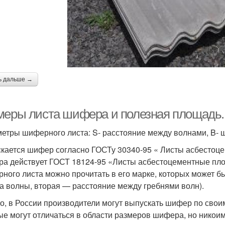
ь дальше →
меры листа шифера и полезная площадь.
етры шиферного листа: S- расстояние между волнами, B- ш
кается шифер согласно ГОСТу 30340-95 « Листы асбестоце
а действует ГОСТ 18124-95 «Листы асбестоцементные плос
ного листа можно прочитать в его марке, которых может бы
а волны, вторая — расстояние между гребнями волн).
о, в России производители могут выпускать шифер по сво
ые могут отличаться в области размеров шифера, но никои