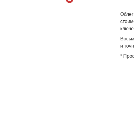
Облег
стоим
ключе
Восьм
и точ
* Про