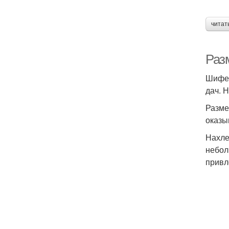
читат
Раз
Шифер
дач. 
Разме
оказы
Нахле
небол
привл