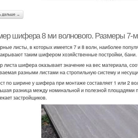
ь дальше →
мер шифера 8 ми волнового. Размеры 7-м
ные листы, в которых имеется 7 и 8 волн, наиболее попул
Накрывают таким шифером хозяйственные постройки, бани. 
р листа шифера оказывает значение на вес материала, соот
ваемая разными листами на стропильную систему и несущи
ст по ширине у шифера при монтаже составляет 1 или 2 в
ьшая разница между номинальной и полезной площадями по
екает застройщиков.