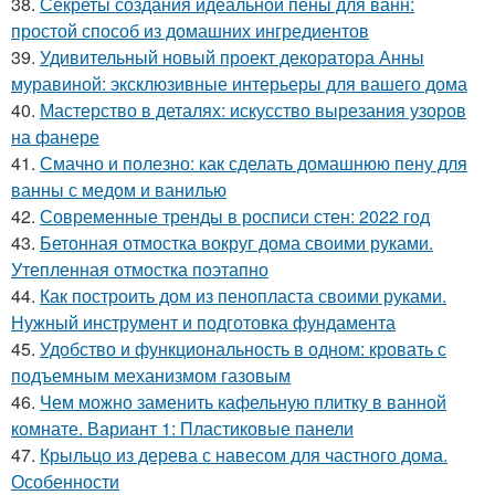
38.
Секреты создания идеальной пены для ванн:
простой способ из домашних ингредиентов
39.
Удивительный новый проект декоратора Анны
муравиной: эксклюзивные интерьеры для вашего дома
40.
Мастерство в деталях: искусство вырезания узоров
на фанере
41.
Смачно и полезно: как сделать домашнюю пену для
ванны с медом и ванилью
42.
Современные тренды в росписи стен: 2022 год
43.
Бетонная отмостка вокруг дома своими руками.
Утепленная отмостка поэтапно
44.
Как построить дом из пенопласта своими руками.
Нужный инструмент и подготовка фундамента
45.
Удобство и функциональность в одном: кровать с
подъемным механизмом газовым
46.
Чем можно заменить кафельную плитку в ванной
комнате. Вариант 1: Пластиковые панели
47.
Крыльцо из дерева с навесом для частного дома.
Особенности