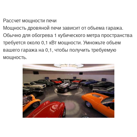
Рассчет мощности печи
Самодельные печи
Печи для русской бани
Мощность дровяной печи зависит от объема гаража.
Обычно для обогрева 1 кубического метра пространства
требуется около 0,1 кВт мощности. Умножьте объем
вашего гаража на 0,1, чтобы получить требуемую
Недорогие печи
Печи для бани
мощность.
Банные печи
Печи из трубы
Железная печь
Железные печи