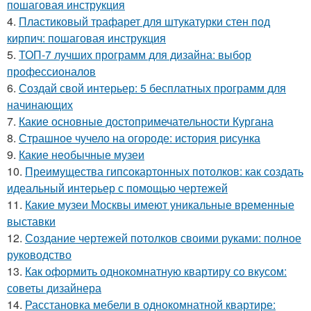
пошаговая инструкция
4.
Пластиковый трафарет для штукатурки стен под
кирпич: пошаговая инструкция
5.
ТОП-7 лучших программ для дизайна: выбор
профессионалов
6.
Создай свой интерьер: 5 бесплатных программ для
начинающих
7.
Какие основные достопримечательности Кургана
8.
Страшное чучело на огороде: история рисунка
9.
Какие необычные музеи
10.
Преимущества гипсокартонных потолков: как создать
идеальный интерьер с помощью чертежей
11.
Какие музеи Москвы имеют уникальные временные
выставки
12.
Создание чертежей потолков своими руками: полное
руководство
13.
Как оформить однокомнатную квартиру со вкусом:
советы дизайнера
14.
Расстановка мебели в однокомнатной квартире: