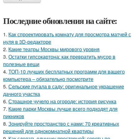
Последние обновления на сайте:
1.
Как спроектировать комнату для просмотра матчей с
нуля в 3D-редакторе
2.
Какие театры Москвы мирового уровня
3.
Остатки гипсокартона: как превратить мусор в
полезные вещи
4.
ТОП-10 лучших бесплатных программ для вашего
компьютера – обязательно посмотрите
5.
Сельские пугала в саду: оригинальное украшение
дачного участка
6.
Страшное чучело на огороде: история рисунка
7.
Какие парки Москвы лучше всего подходят для
пикников
8.
Зонируйте пространство с нами: 70 креативных
решений для однокомнатной квартиры
9.
Как сделать однушку просторной: советы по