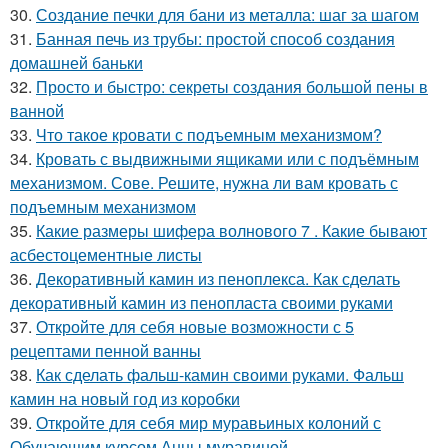
30.
Создание печки для бани из металла: шаг за шагом
31.
Банная печь из трубы: простой способ создания
домашней баньки
32.
Просто и быстро: секреты создания большой пены в
ванной
33.
Что такое кровати с подъемным механизмом?
34.
Кровать с выдвижными ящиками или с подъёмным
механизмом. Сове. Решите, нужна ли вам кровать с
подъемным механизмом
35.
Какие размеры шифера волнового 7 . Какие бывают
асбестоцементные листы
36.
Декоративный камин из пеноплекса. Как сделать
декоративный камин из пенопласта своими руками
37.
Откройте для себя новые возможности с 5
рецептами пенной ванны
38.
Как сделать фальш-камин своими руками. Фальш
камин на новый год из коробки
39.
Откройте для себя мир муравьиных колоний с
Обучающим курсом Анны муравиной