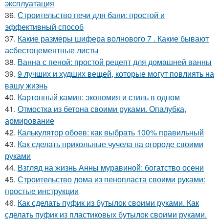
эксплуатация
36.
Строительство печи для бани: простой и
эффективный способ
37.
Какие размеры шифера волнового 7 . Какие бывают
асбестоцементные листы
38.
Ванна с пеной: простой рецепт для домашней ванны
39.
9 лучших и худших вещей, которые могут повлиять на
вашу жизнь
40.
Картонный камин: экономия и стиль в одном
41.
Отмостка из бетона своими руками. Опалубка,
армирование
42.
Калькулятор обоев: как выбрать 100% правильный
43.
Как сделать прикольные чучела на огороде своими
руками
44.
Взгляд на жизнь Анны муравиной: богатство осени
45.
Строительство дома из пенопласта своими руками:
простые инструкции
46.
Как сделать пуфик из бутылок своими руками. Как
сделать пуфик из пластиковых бутылок своими руками.