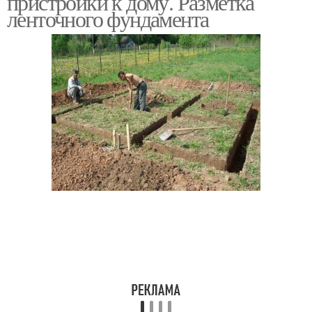
пристройки к дому. Разметка
ленточного фундамента
Фундамент под
Трещина в фундаменте
откатные ворота
Плитный фундамент
Свайный фундамент
Места под будущий
Фундамент для
фундамент
откатных ворот
Ленточные фундаменты
Плитные фундаменты