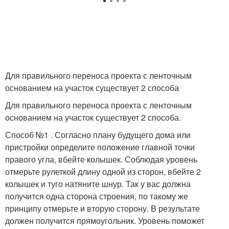
Свайно-винтовой
Цоколь на бетонном
фундамент
фундаменте
Для правильного переноса проекта с ленточным
Фундамент под
основанием на участок существует 2 способа
Фундамент для сарая
каркасный сарай
Для правильного переноса проекта с ленточным
основанием на участок существует 2 способа.
Способ №1 . Согласно плану будущего дома или
Фундамент из
пристройки определите положение главной точки
Фундамент из шпал
деревянных шпал
правого угла, вбейте колышек. Соблюдая уровень
отмерьте рулеткой длину одной из сторон, вбейте 2
колышек и туго натяните шнур. Так у вас должна
получится одна сторона строения, по такому же
Фундамент на шпалах
принципу отмерьте и вторую сторону. В результате
должен получится прямоугольник. Уровень поможет