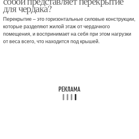
собой представляет перекрытие
для чердака?
Перекрытие – это горизонтальные силовые конструкции,
Требования к
которые разделяют жилой этаж от чердачного
Чердачное перекрытие
межэтажным
помещения, и воспринимает на себя при этом нагрузки
перекрытиям
от веса всего, что находится под крышей.
Перекрытия из бруса
Брус для перекрытия
Деревянное перекрытие
Перекрытия в доме