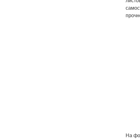
листо
самос
прочн
На фо