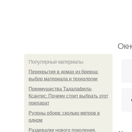
Окн
Популярные материалы
Перекрытия в домах из бревна:
выбор материала и технологии
Преимущества Тадалафила-
Ксантис: Почему стоит выбрать этот
препарат
Рулоны обоев: сколько метров в
одном
Раздевалки нового поколения.