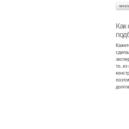
читат
Как 
под
Кажет
сделал
экспе
то, и
конст
поэто
долго