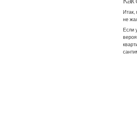
Как
Итак,
не жа
Если 
вероя
кварт
санти