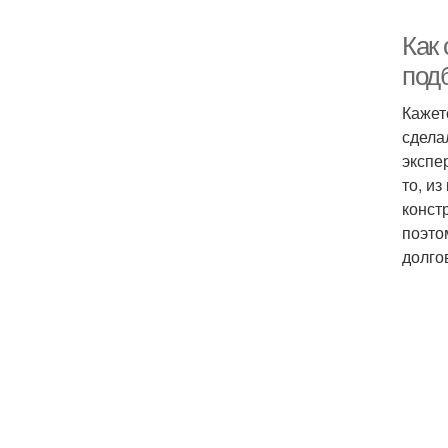
Как 
под
Кажет
сделал
экспе
то, и
конст
поэто
долго