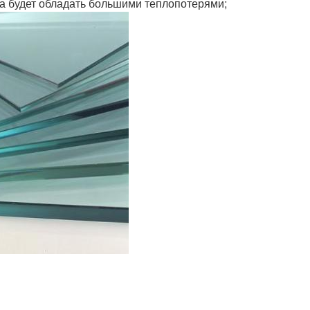
кла будет обладать большими теплопотерями;