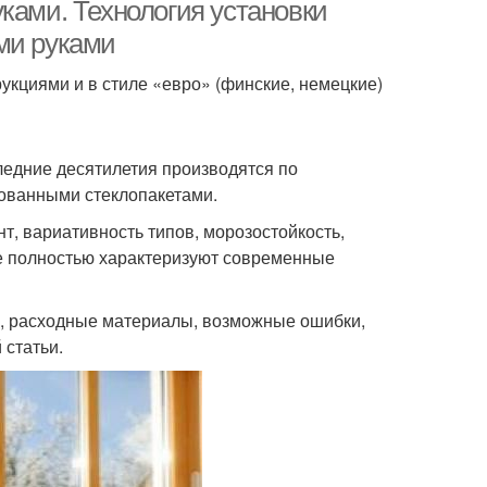
ками. Технология установки
ми руками
кциями и в стиле «евро» (финские, немецкие)
модельные окна
ледние десятилетия производятся по
вованными стеклопакетами.
т, вариативность типов, морозостойкость,
ые полностью характеризуют современные
ы, расходные материалы, возможные ошибки,
 статьи.