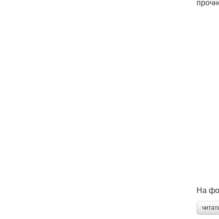
прочн
На фо
читат