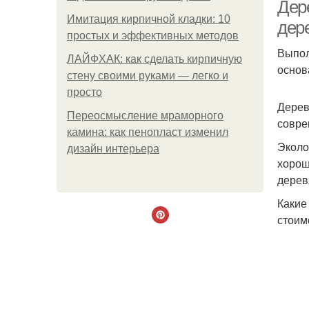
Дер
Имитация кирпичной кладки: 10
дер
простых и эффективных методов
Выпол
ЛАЙФХАК: как сделать кирпичную
основ
стену своими руками — легко и
просто
Дерев
Переосмысление мраморного
совре
камина: как пенопласт изменил
Эколо
дизайн интерьера
хорош
дерев
Какие
стоим