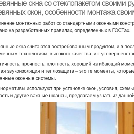
окнами
евянные окна со стеклопакетом своими ру
евянных окон, особенности монтажа свои
нение монтажных работ со стандартными оконными констру
Окно в домашних
Деревянное окно
Са
ано на разработанных правилах, определенных в ГОСТах.
условиях
янные окна считаются востребованным продуктом, и в пос
менным технологиям, высокого качества, и с усовершенст
гичность, прочность, плотность, хороший изгибающий момен
ая звукоизоляция и теплозащита – это те моменты, котор
янные оконные системы.
 нормативы используют при установке окон, условия, схем
ость и другие важные нюансы, предлагаем узнать из данной