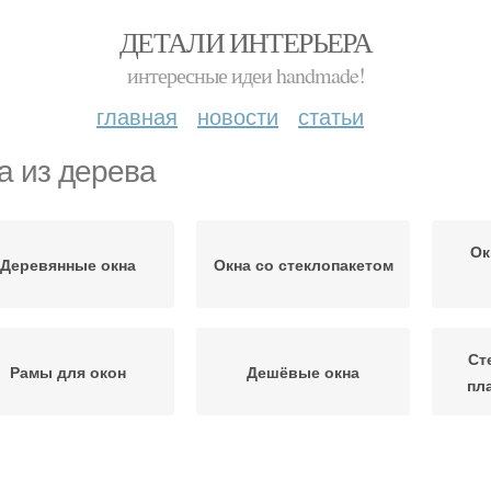
ДЕТАЛИ ИНТЕРЬЕРА
интересные идеи handmade!
главная
новости
статьи
а из дерева
Ок
Деревянные окна
Окна со стеклопакетом
Ст
Рамы для окон
Дешёвые окна
пл
Уход за дачными
Недорогие окна