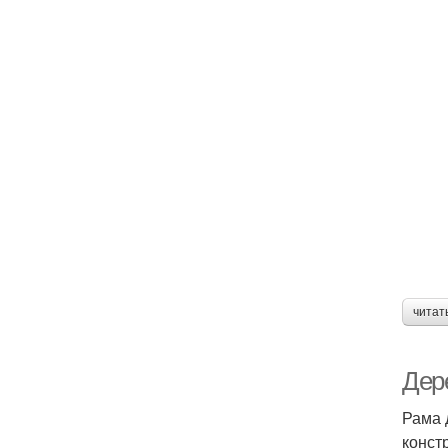
читат
Дер
Рама 
конст