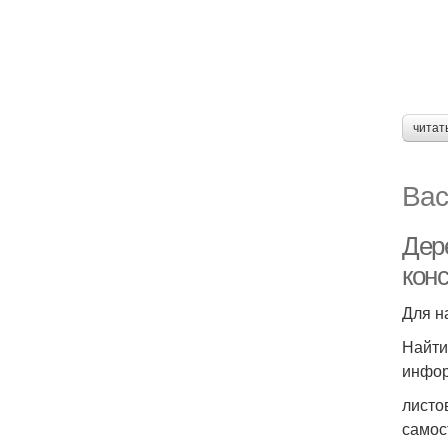
читат
Вас
Дер
кон
Для н
Найти
инфор
листо
самос