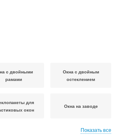
на с двойными
Окна с двойным
рамами
остеклением
еклопакеты для
Окна на заводе
астиковых окон
Показать все
Окна для дачи
Глухое окно