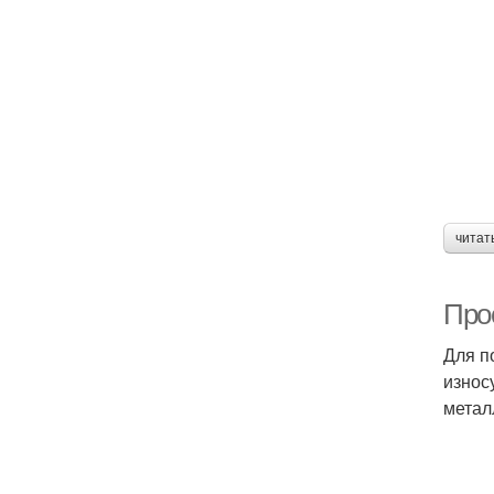
читат
Про
Для п
износ
метал