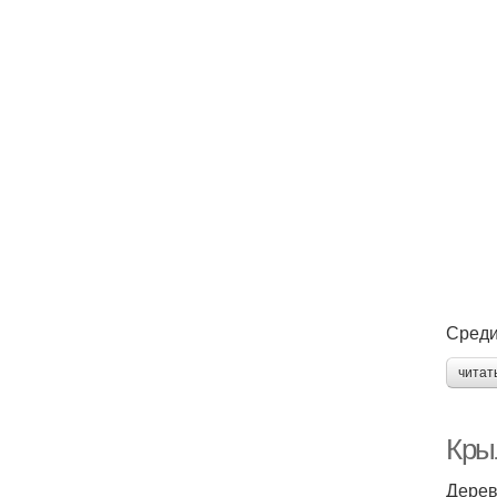
Среди
читат
Кры
Дерев