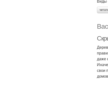
Виды 
читат
Вас
Скр
Дерев
прави
даже 
Иначе
свои 
домов