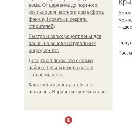
Крыл
дома. От царевича до портного:
Бетон
крыльцо для частного дома (фото,
можно
фен-шуй советы и секреты
– зде
строителей)
Быстро и легко: рецепт пены для
Попул
ванны на основе натуральных
ингредиентов
Рассм
Десертная ложка это сколько
чайных. Объем и мера веса в
столовой ложке
Как укрепить ванну, чтобы не
шаталась. Варианты крепежа ванн