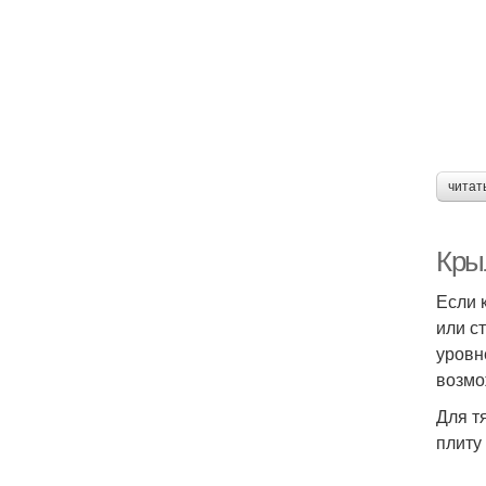
читат
Кры
Если 
или с
уровн
возмо
Для т
плиту