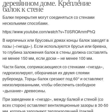
деревянном доме. Крепление
балок к стене
Балки перекрытия могут соединяться со стенами
несколькими способами.
https://www.youtube.com/watch?v=T0SROAmmPhQ
В кирпичных или брусовых домах концы балок заводят в
пазы («гнезда»). Если используются брусья или бревна,
то глубина заложения балок в стены должна составлять
не менее 150 мм, если доски – не менее 100 мм.
Части балок, соприкасающиеся со стенками «гнезда»,
гидроизолируют, оборачивая их двумя слоями
рубероида. Торцы балок срезают под 60° и оставляют
неизолированными, чтобы обеспечить свободное
«дыхание» древесины.
При заведении в «гнездо», между балкой и стеной (со
всех сторон) оставляют вентиляционные зазоры в 30-50
мм, которые заполняют теплоизоляцией (паклей,