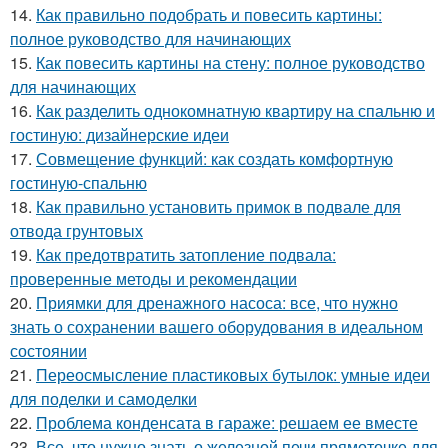
14.
Как правильно подобрать и повесить картины:
полное руководство для начинающих
15.
Как повесить картины на стену: полное руководство
для начинающих
16.
Как разделить однокомнатную квартиру на спальню и
гостиную: дизайнерские идеи
17.
Совмещение функций: как создать комфортную
гостиную-спальню
18.
Как правильно установить примок в подвале для
отвода грунтовых
19.
Как предотвратить затопление подвала:
проверенные методы и рекомендации
20.
Приямки для дренажного насоса: все, что нужно
знать о сохранении вашего оборудования в идеальном
состоянии
21.
Переосмысление пластиковых бутылок: умные идеи
для поделки и самоделки
22.
Проблема конденсата в гараже: решаем ее вместе
23.
Все, что нужно знать о железной печи прямоточке для