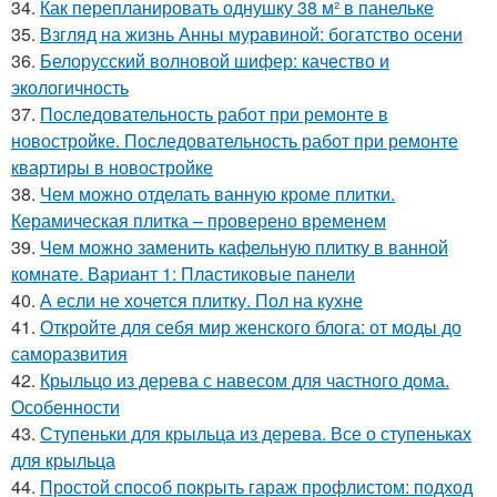
34.
Как перепланировать однушку 38 м² в панельке
35.
Взгляд на жизнь Анны муравиной: богатство осени
36.
Белорусский волновой шифер: качество и
экологичность
37.
Последовательность работ при ремонте в
новостройке. Последовательность работ при ремонте
квартиры в новостройке
38.
Чем можно отделать ванную кроме плитки.
Керамическая плитка – проверено временем
39.
Чем можно заменить кафельную плитку в ванной
комнате. Вариант 1: Пластиковые панели
40.
А если не хочется плитку. Пол на кухне
41.
Откройте для себя мир женского блога: от моды до
саморазвития
42.
Крыльцо из дерева с навесом для частного дома.
Особенности
43.
Ступеньки для крыльца из дерева. Все о ступеньках
для крыльца
44.
Простой способ покрыть гараж профлистом: подход