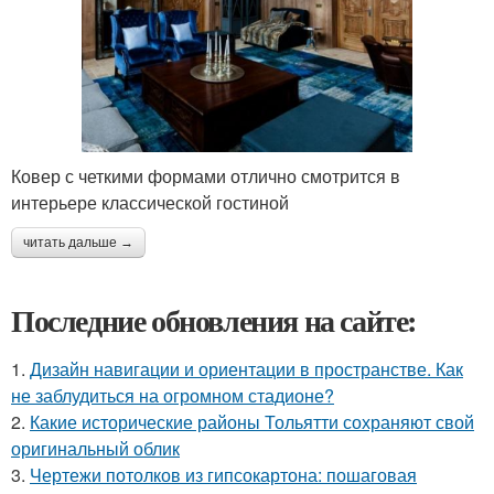
Ковер с четкими формами отлично смотрится в
интерьере классической гостиной
читать дальше →
Последние обновления на сайте:
1.
Дизайн навигации и ориентации в пространстве. Как
не заблудиться на огромном стадионе?
2.
Какие исторические районы Тольятти сохраняют свой
оригинальный облик
3.
Чертежи потолков из гипсокартона: пошаговая