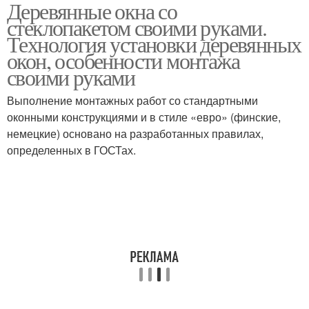
Деревянные окна со
Окна из дерева
Рамы для окон
стеклопакетом своими руками.
Технология установки деревянных
окон, особенности монтажа
своими руками
Дешёвые окна
Окна на заводе
Выполнение монтажных работ со стандартными
оконными конструкциями и в стиле «евро» (финские,
немецкие) основано на разработанных правилах,
определенных в ГОСТах.
Окна со стеклопакетами
Пластиковые окна
Рам под стеклопакет
Рам для окна