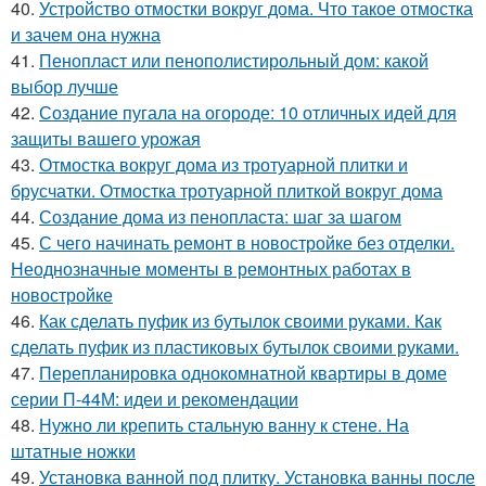
40.
Устройство отмостки вокруг дома. Что такое отмостка
и зачем она нужна
41.
Пенопласт или пенополистирольный дом: какой
выбор лучше
42.
Создание пугала на огороде: 10 отличных идей для
защиты вашего урожая
43.
Отмостка вокруг дома из тротуарной плитки и
брусчатки. Отмостка тротуарной плиткой вокруг дома
44.
Создание дома из пенопласта: шаг за шагом
45.
С чего начинать ремонт в новостройке без отделки.
Неоднозначные моменты в ремонтных работах в
новостройке
46.
Как сделать пуфик из бутылок своими руками. Как
сделать пуфик из пластиковых бутылок своими руками.
47.
Перепланировка однокомнатной квартиры в доме
серии П-44М: идеи и рекомендации
48.
Нужно ли крепить стальную ванну к стене. На
штатные ножки
49.
Установка ванной под плитку. Установка ванны после