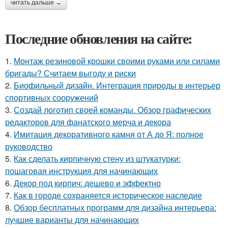
читать дальше →
Последние обновления на сайте:
1.
Монтаж резиновой крошки своими руками или силами
бригады? Считаем выгоду и риски
2.
Биофильный дизайн. Интеграция природы в интерьер
спортивных сооружений
3.
Создай логотип своей команды. Обзор графических
редакторов для фанатского мерча и декора
4.
Имитация декоративного камня от А до Я: полное
руководство
5.
Как сделать кирпичную стену из штукатурки:
пошаговая инструкция для начинающих
6.
Декор под кирпич: дешево и эффектно
7.
Как в городе сохраняется историческое наследие
8.
Обзор бесплатных программ для дизайна интерьера:
лучшие варианты для начинающих