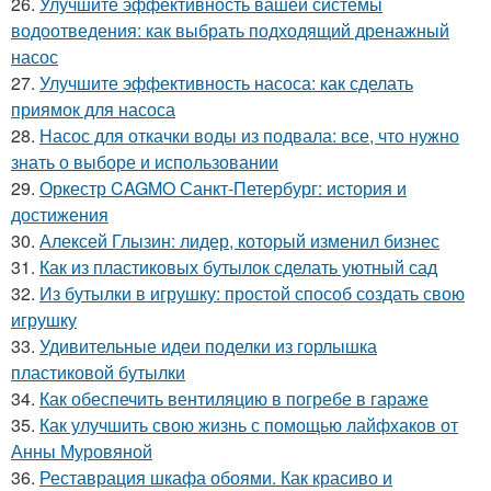
26.
Улучшите эффективность вашей системы
водоотведения: как выбрать подходящий дренажный
насос
27.
Улучшите эффективность насоса: как сделать
приямок для насоса
28.
Насос для откачки воды из подвала: все, что нужно
знать о выборе и использовании
29.
Оркестр CAGMO Санкт-Петербург: история и
достижения
30.
Алексей Глызин: лидер, который изменил бизнес
31.
Как из пластиковых бутылок сделать уютный сад
32.
Из бутылки в игрушку: простой способ создать свою
игрушку
33.
Удивительные идеи поделки из горлышка
пластиковой бутылки
34.
Как обеспечить вентиляцию в погребе в гараже
35.
Как улучшить свою жизнь с помощью лайфхаков от
Анны Муровяной
36.
Реставрация шкафа обоями. Как красиво и