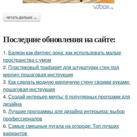
читать дальше →
Последние обновления на сайте:
1.
Балкон как фитнес-зона: как использовать малые
пространства с умом
2.
Пластиковый трафарет для штукатурки стен под
кирпич: пошаговая инструкция
3.
Как сделать модную кирпичную стену своими руками:
пошаговая инструкция
4.
Создай интерьер мечты: 6 популярных программ для
дизайна
5.
Лучшие программы для дизайна интерьера: выбор
профессионалов
6.
Самые смешные пугала на огороде: Топ лучших
вариантов