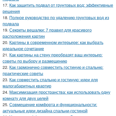
17.
Как защитить подвал от грунтовых вод: эффективные
решения
18.
Полное руководство по удалению грунтовых вод из
подвала
19.
Секреты вешалки: 7 правил для красивого
расположения картин
20.
Картины в современном интерьере: как выбрать
идеальное сочетание
21.
Как картины на стену преобразят ваш интерьер:
советы по выбору и размещению
22.
Как гармонично совместить гостиную и спальню:
практические советы
23.
Как совместить спальню и гостиную: идеи для
малогабаритных квартир
24.
Максимизация пространства: как использовать одну
комнату для двух целей
25.
Совмещение комфорта и функциональности:
актуальные идеи дизайна спальни-гостиной