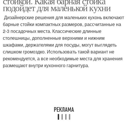
стойкой. Какая барная стойка
подойдет для маленькой кухни
Дизайнерские решения для маленьких кухонь включают
барные стойки компактных размеров, рассчитанные на
Стойка в маленькой
Стойка для кухни
2-3 посадочных места. Классические длинные
столешницы, дополненные верхними и нижним
шкафами, держателями для посуды, могут выглядеть
слишком громоздко. Использовать такой вариант не
Обеденный стол
Стол на маленькой
рекомендуется, а все необходимые места для хранения
размещают внутри кухонного гарнитура.
Стойки на кухне