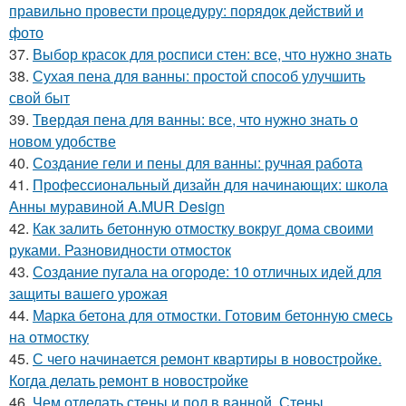
правильно провести процедуру: порядок действий и
фото
37.
Выбор красок для росписи стен: все, что нужно знать
38.
Сухая пена для ванны: простой способ улучшить
свой быт
39.
Твердая пена для ванны: все, что нужно знать о
новом удобстве
40.
Создание гели и пены для ванны: ручная работа
41.
Профессиональный дизайн для начинающих: школа
Анны муравиной A.MUR Design
42.
Как залить бетонную отмостку вокруг дома своими
руками. Разновидности отмосток
43.
Создание пугала на огороде: 10 отличных идей для
защиты вашего урожая
44.
Марка бетона для отмостки. Готовим бетонную смесь
на отмостку
45.
С чего начинается ремонт квартиры в новостройке.
Когда делать ремонт в новостройке
46.
Чем отделать стены и пол в ванной. Стены