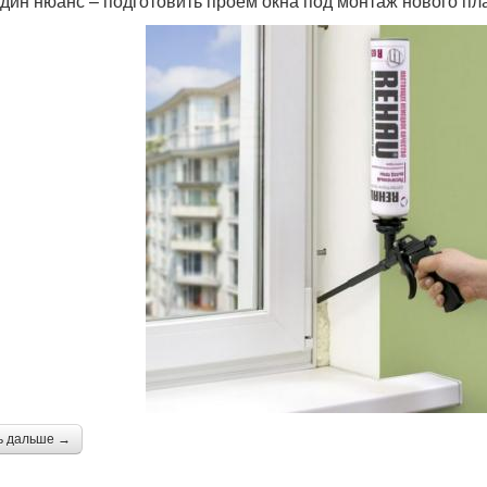
дин нюанс – подготовить проем окна под монтаж нового пла
ь дальше →