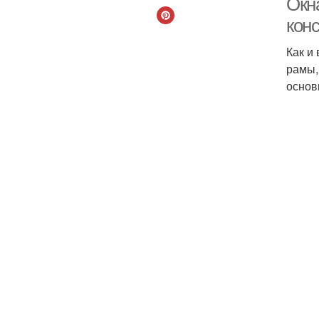
Окн
кон
Как и
рамы,
основ