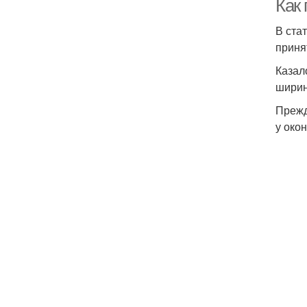
Как
В ста
приня
Казал
ширин
Прежд
у око