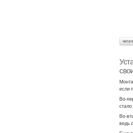
читат
Уст
сво
Монта
если 
Во-пе
стало
Во-вт
ведь 