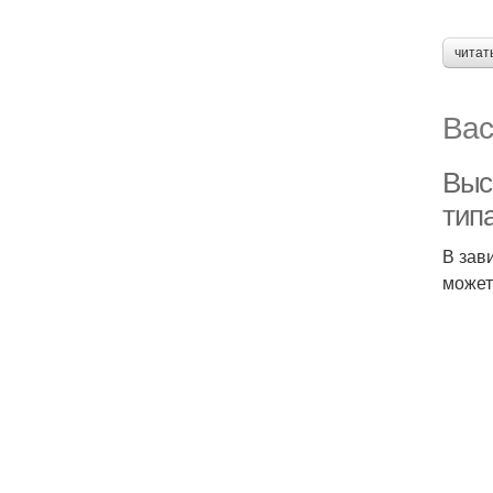
читат
Вас
Выс
тип
В зав
может