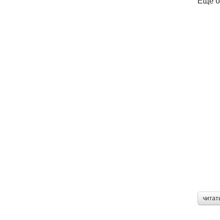
Еще о
читат