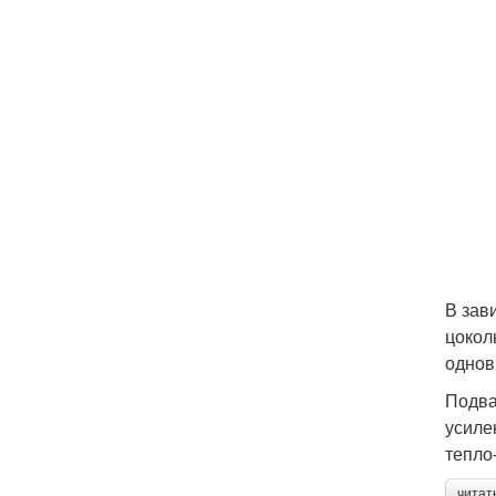
В зав
цокол
однов
Подва
усиле
тепло-
читат