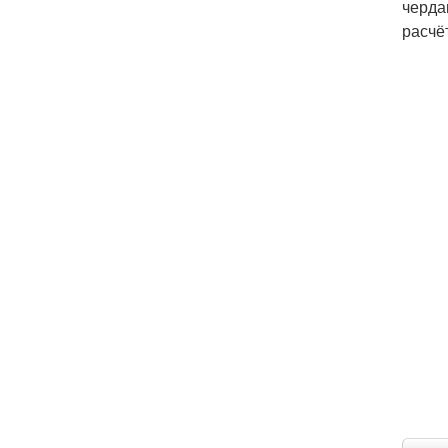
черда
расчё