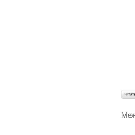
читат
Меж