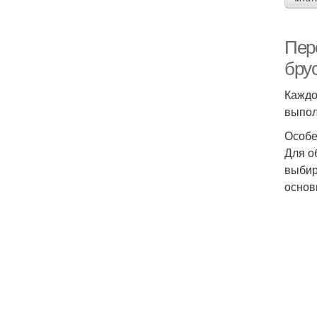
Пер
бру
Каждо
выпол
Особе
Для о
выбир
основ