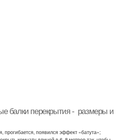
ые балки перекрытия - размеры и
, прогибается, появился эффект «батута»;
крыть комнату длиной в 6, 8 метров так, чтобы