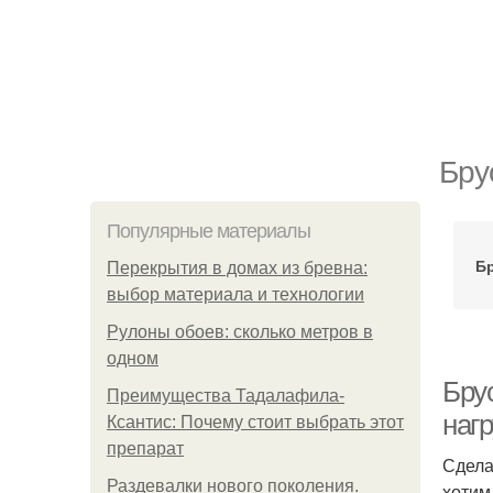
Бру
Популярные материалы
Б
Перекрытия в домах из бревна:
выбор материала и технологии
Рулоны обоев: сколько метров в
одном
Бру
Преимущества Тадалафила-
нагр
Ксантис: Почему стоит выбрать этот
препарат
Сдела
Раздевалки нового поколения.
хотим