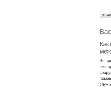
читат
Вас
Как
меж
Во вр
экспл
соору
помещ
служи