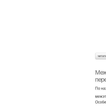
читат
Меж
пер
По на
межэт
Особе