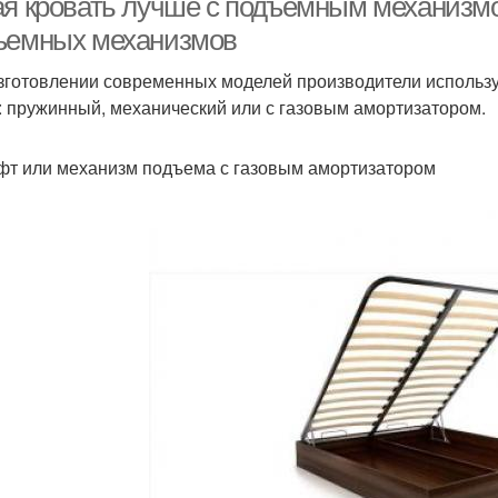
ая кровать лучше с подъемным механизмо
ъемных механизмов
зготовлении современных моделей производители исполь
: пружинный, механический или с газовым амортизатором.
фт или механизм подъема с газовым амортизатором