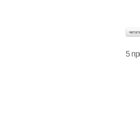
читат
5 п