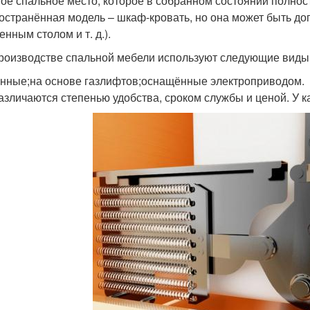
ое спальное место, которое в собранном состоянии полнос
остранённая модель – шкаф-кровать, но она может быть до
нным столом и т. д.).
роизводстве спальной мебели используют следующие виды
нные;на основе газлифтов;оснащённые электроприводом.
азличаются степенью удобства, сроком службы и ценой. У к