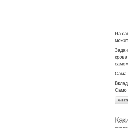
На са
может
Задач
крова
самом
Сама 
Вклад
Само 
читат
Как