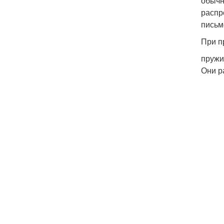
обычн
распр
письме
При п
пружи
Они р