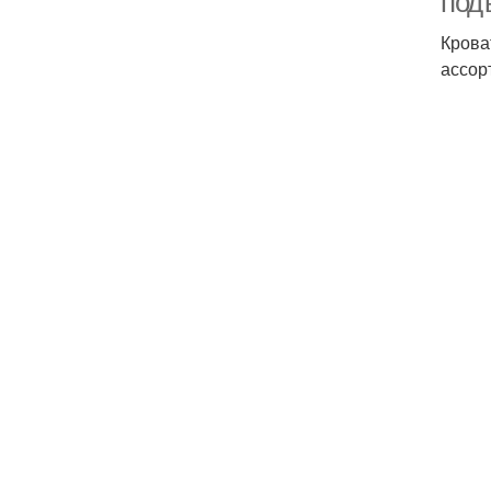
под
Крова
ассор