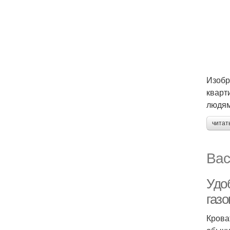
Изобр
кварт
людям
читат
Вас
Удо
газ
Крова