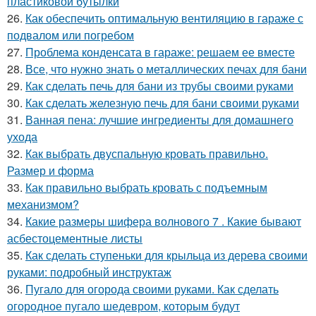
пластиковой бутылки
26.
Как обеспечить оптимальную вентиляцию в гараже с
подвалом или погребом
27.
Проблема конденсата в гараже: решаем ее вместе
28.
Все, что нужно знать о металлических печах для бани
29.
Как сделать печь для бани из трубы своими руками
30.
Как сделать железную печь для бани своими руками
31.
Ванная пена: лучшие ингредиенты для домашнего
ухода
32.
Как выбрать двуспальную кровать правильно.
Размер и форма
33.
Как правильно выбрать кровать с подъемным
механизмом?
34.
Какие размеры шифера волнового 7 . Какие бывают
асбестоцементные листы
35.
Как сделать ступеньки для крыльца из дерева своими
руками: подробный инструктаж
36.
Пугало для огорода своими руками. Как сделать
огородное пугало шедевром, которым будут