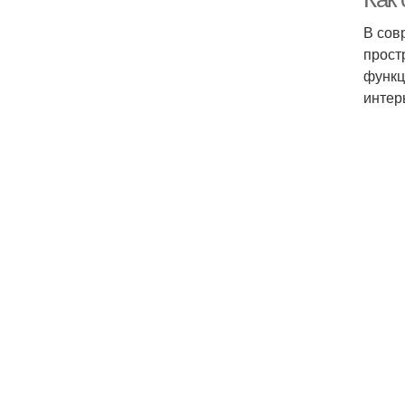
В сов
прост
функц
интер