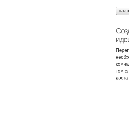
читат
Соз
иде
Переп
необх
комна
том с
доста