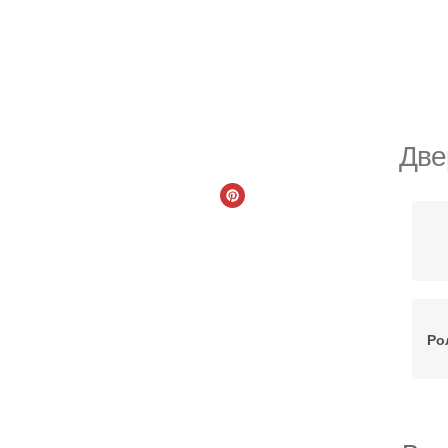
Две
Ро