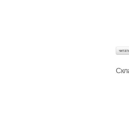
читат
Скл