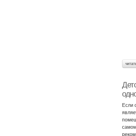
читат
Детс
одн
Если 
являе
помещ
самом
реком