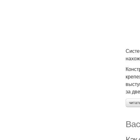
Систе
нахож
Конст
крепе
высту
за дв
читат
Вас
Как