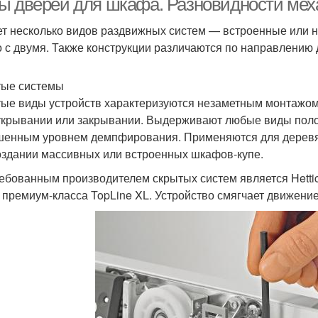
ы дверей для шкафа. Разновидности ме
т несколько видов раздвижных систем — встроенные или н
о с двумя. Также конструкции различаются по направлению
ые системы
ые виды устройств характеризуются незаметным монтажом
ткрывании или закрывании. Выдерживают любые виды полот
енным уровнем демпфирования. Применяются для деревя
оздании массивных или встроенных шкафов-купе.
ебованным производителем скрытых систем является Hettic
 премиум-класса TopLine XL. Устройство смягчает движение