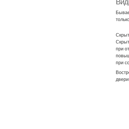
Вид
Бывае
тольк
Скрыт
Скрыт
при о
повыш
при с
Востр
двери