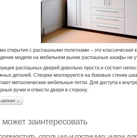
ма открытия с распашными полотнами – это классическая к
дение модели на мебельном рынке распашные шкафы не у
рукция распашных дверей довольно проста и состоит непос
жных деталей. Створки монтируются на боковые стенки шк
пают металлические мебельные петли. Для доступа к внут
ерные ручки и отвести двери в сторону.
ь дальше →
 может заинтересовать
 совместить спальню и гостиную: идеи дл