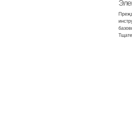
Эле
Прежд
инстр
базов
Тщате