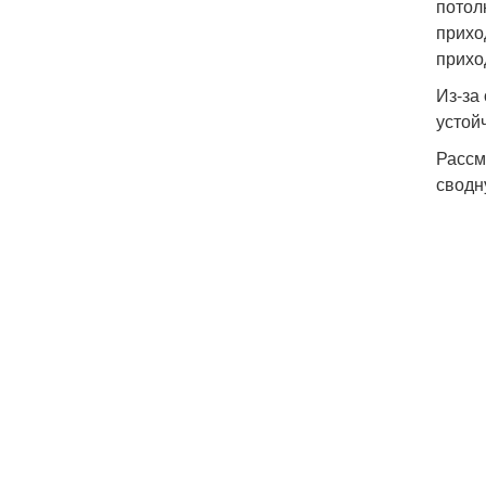
потол
прихо
прихо
Из-за
устой
Рассм
сводн