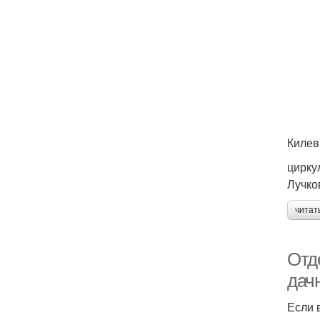
Килев
цирку
Лучко
читат
Отд
дач
Если 