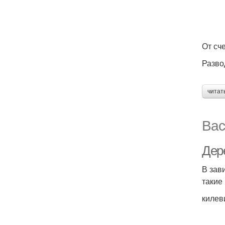
От сч
Разво
читат
Вас
Дер
В зав
такие
килев