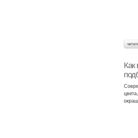
читат
Как
подб
Совре
цвета
окраш