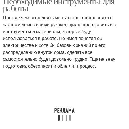
Необходимые инструменты для
работы
Прежде чем выполнять монтаж электропроводки в
Электропроводки в
частном доме своими руками, нужно подготовить все
Загородный дом
частном или
инструменты и материалы, которые будут
использоваться в работе. Не имея понятия об
электричестве и хотя бы базовых знаний по его
распределению внутри дома, сделать все
Деревянный дом
Электрик в квартире
самостоятельно будет довольно трудно. Тщательная
подготовка обезопасит и облегчит процесс.
Электропроводки в
Электрики на кухне
деревянном доме
Проводка в частном
доме