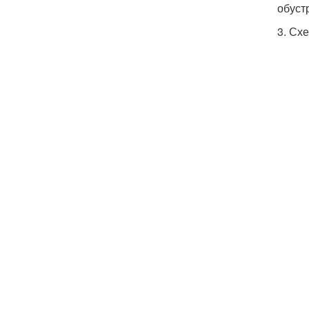
обуст
3. Сх