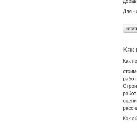
добав
Для «
читат
Как
Как п
стоим
работ
Строи
работ
оцени
рассч
Как о