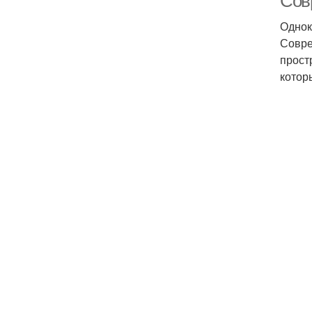
Сов
Однок
Совре
прост
котор