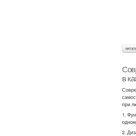
читат
Сов
в к
Совре
самос
при л
1. Фу
однок
2. Ди