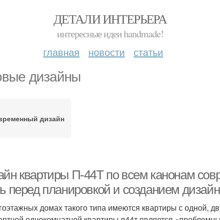
ДЕТАЛИ ИНТЕРЬЕРА
интересные идеи handmade!
главная
новости
статьи
овые дизайны
временный дизайн
айн квартиры П-44Т по всем канонам совр
ть перед планировкой и созданием дизайн
гоэтажных домах такого типа имеются квартиры с одной, д
артной однокомнатной квартиры п44т является «проблемны