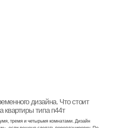
еменного дизайна. Что стоит
а квартиры типа п44т
вумя, тремя и четырьмя комнатами. Дизайн
м», если решено сделать перепланировку. По