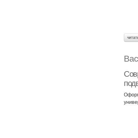
читат
Вас
Сов
под
Оформ
униве