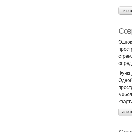
читат
Сов
Однок
прост
стрем
опред
Функц
Одной
прост
мебел
кварт
читат