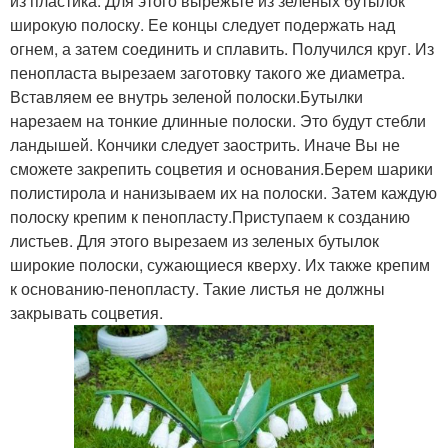
из пластика. Для этого вырежьте из зеленых бутылок
широкую полоску. Ее концы следует подержать над
огнем, а затем соединить и сплавить. Получился круг. Из
пенопласта вырезаем заготовку такого же диаметра.
Вставляем ее внутрь зеленой полоски.Бутылки
нарезаем на тонкие длинные полоски. Это будут стебли
ландышей. Кончики следует заострить. Иначе Вы не
сможете закрепить соцветия и основания.Берем шарики
полистирола и нанизываем их на полоски. Затем каждую
полоску крепим к пенопласту.Приступаем к созданию
листьев. Для этого вырезаем из зеленых бутылок
широкие полоски, сужающиеся кверху. Их также крепим
к основанию-пенопласту. Такие листья не должны
закрывать соцветия.