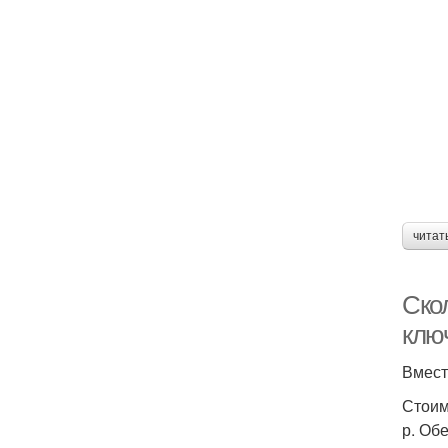
читат
Ско
клю
Вмест
Стоим
р. Об