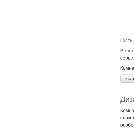
Гости
В гос
серье
Комна
читат
Диз
Комна
сложн
особе