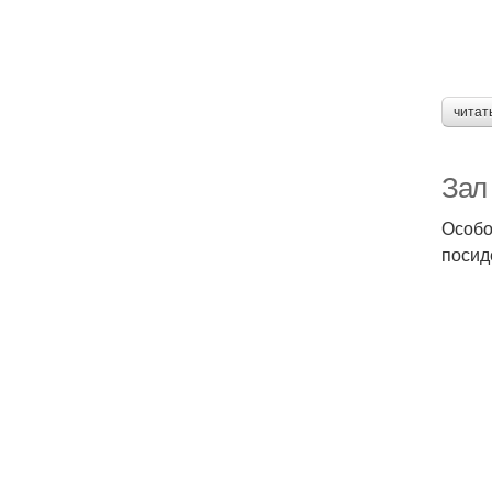
читат
Зал
Особо
посид