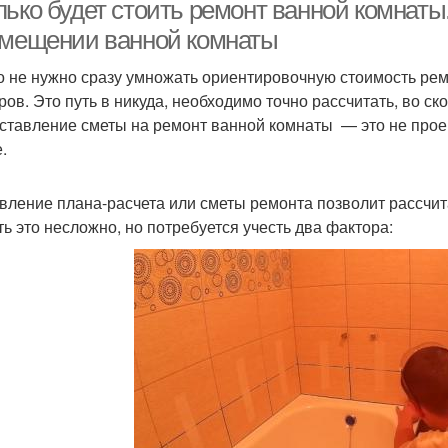
лько будет стоить ремонт ванной комнаты
хрущевки
омещении ванной комнаты
о не нужно сразу умножать ориентировочную стоимость рем
Мебель для большой
Ком
омната в хрущевке
ров. Это путь в никуда, необходимо точно рассчитать, во с
комнаты
оставление сметы на ремонт ванной комнаты — это не проек
.
Отделка в ванной
Комнаты в киеве
Комн
комнате
вление плана-расчета или сметы ремонта позволит рассчита
ть это несложно, но потребуется учесть два фактора: