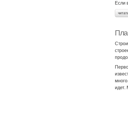
Если 
читат
Пла
Строи
строе
продо
Перво
извес
много
идет.