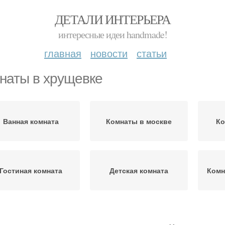
ДЕТАЛИ ИНТЕРЬЕРА
интересные идеи handmade!
главная
новости
статьи
наты в хрущевке
Ванная комната
Комнаты в москве
Ко
Гостиная комната
Детская комната
Комн
Обои для
О
артиры в хрущевке
однокомнатной