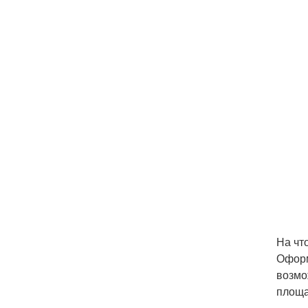
На чт
Оформ
возмо
площа