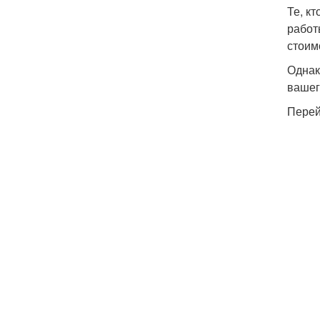
Те, к
работ
стоим
Однак
вашег
Перей