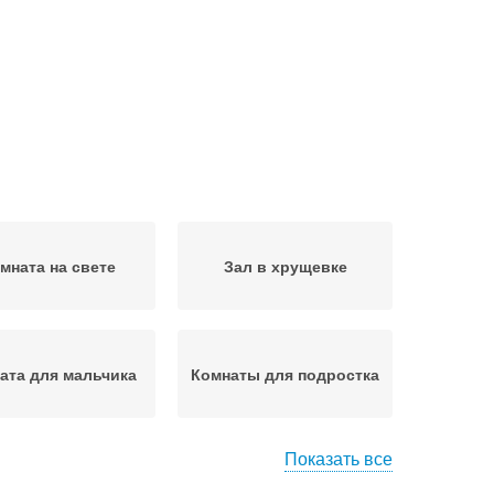
мната на свете
Зал в хрущевке
ата для мальчика
Комнаты для подростка
Показать все
днокомнатная
Санузел в хрущевке