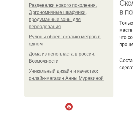
Ско
Раздевалки нового поколения.
в п
Эргономичные шкафчики,
продуманные зоны для
Тольк
К
переодевания
масте
что с
Рулоны обоев: сколько метров в
проще
одном
Дома из пенопласта в россии.
Соста
Возможности
сдела
Уникальный дизайн и качество:
онлайн-магазин Анны Муравиной