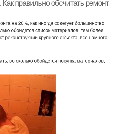
хрущевка
. Как правильно обсчитать ремонт
онта на 20%, как иногда советует большинство
ната в домашних
Ремонт в ванной
колько обойдется список материалов, тем более
условиях
комнате
т реконструкции крупного объекта, все намного
аты в маленькой
ть, во сколько обойдется покупка материалов,