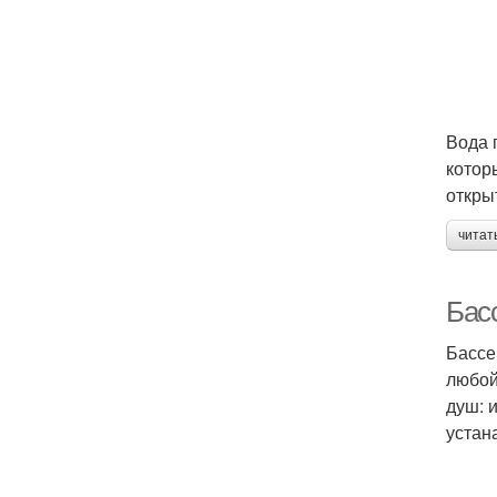
Вода 
котор
откры
читат
Бас
Бассе
любой
душ: 
устан