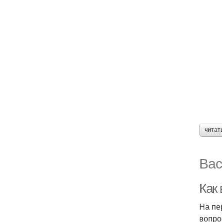
читат
Вас
Как
На пе
вопро