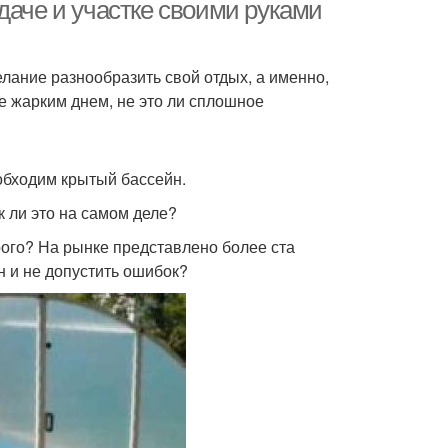
даче и участке своими руками
лание разнообразить свой отдых, а именно,
е жарким днем, не это ли сплошное
обходим крытый бассейн.
к ли это на самом деле?
орого? На рынке представлено более ста
н и не допустить ошибок?