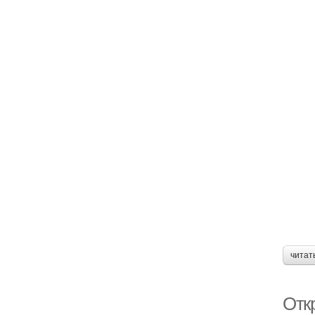
читат
Отк