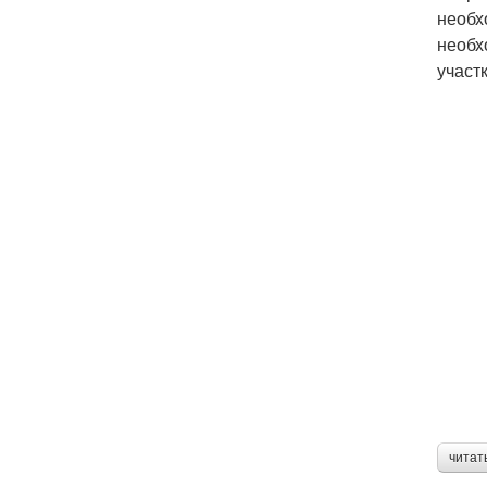
необх
необх
участ
читат