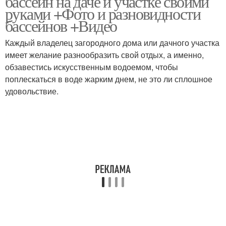
бассейн на даче и участке своими
руками +Фото и разновидности
бассейнов +Видео
Уход за надувными
Каждый владелец загородного дома или дачного участка
Надувной бассейн
бассейнами
имеет желание разнообразить свой отдых, а именно,
обзавестись искусственным водоемом, чтобы
поплескаться в воде жарким днем, не это ли сплошное
удовольствие.
Многоуровневый
Надувные бассейны
бассейн
Бассейн для дачи
Дачные бассейны
Бассейн на дачном
Бассейн на участке
участке