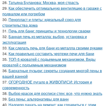
28.
Татьяна Буланова: Москва, моя страсть
29.
Как обеспечить оптимальную вентиляцию в гараже с
подвалом или погребом
30.
Пенопласт и плиты: идеальный союз для
строительства дома
31.
Печь для бани: принципы и технологии сварки
32.
Банная печь из металла: выбор, установка и
эксплуатация
33.
Как сделать печь для бани из металла своими руками
34.
Как правильно составить чертежи печи для бани
35.
ТОП-5 кроватей с подьемным механизмом. Виды
кроватей с подъемным механизмом
36.
Бархатные пузыри: секреты создания многой пены в
вашей ванной
37.
ОГОРОДНОЕ пугало в ЖИВОПИСИ: История и
современность
38.
Выбор красок для росписи стен: все, что нужно знать
39.
Без пены: альтернативы для ванн
40.
Надоело пахать на ремонт: как справиться с этим