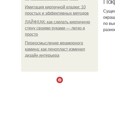
Пок
Имитация кирпичной кладки: 10
Сущес
простых и эффективных методов
окраш
ЛАЙФХАК: как сделать кирпичную
по вы
стену своими руками — легко и
разно
просто
Переосмысление мраморного
камина: как пенопласт изменил
дизайн интерьера