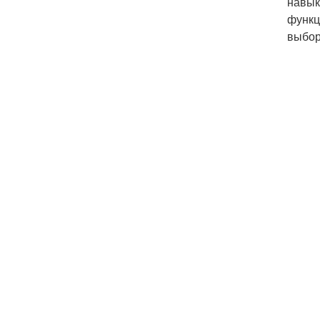
навык
функц
выбор