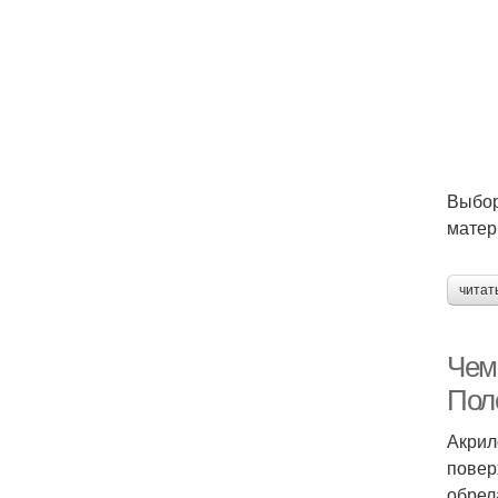
Выбор
матер
читат
Чем
Пол
Акрил
повер
обрел