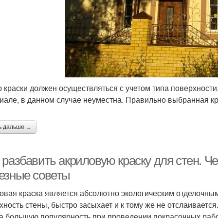
 краски должен осуществляться с учетом типа поверхности
иале, в данном случае неуместна. Правильно выбранная кр
ь дальше →
 разбавить акриловую краску для стен. Ч
езные советы
овая краска является абсолютно экологическим отделочным
хность стены, быстро засыхает и к тому же не отслаивается
а большую популярность при проведении покрасочных работ.