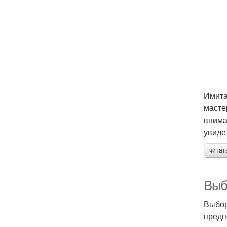
Имита
масте
внима
увиде
читат
Выб
Выбор
предп