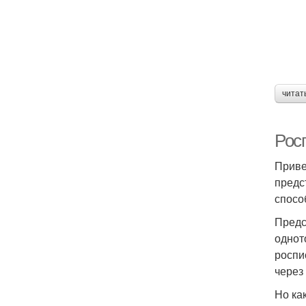
читат
Росп
Приве
предс
спосо
Предс
однот
роспи
через
Но ка