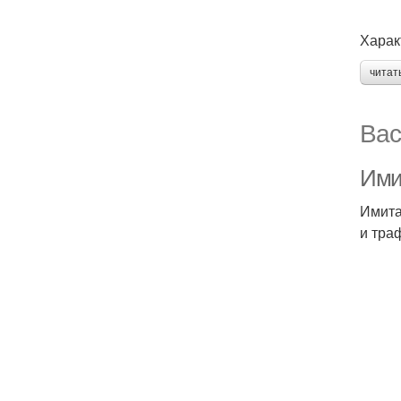
Харак
читат
Вас
Ими
Имита
и тра