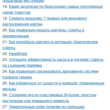
пошаговая инструкция
18.
Какие экскурсии по Краснодару самые популярные
среди туристов
19.
Секреты вешалки: 7 правил для красивого
расположения картин
20.
Как правильно вешать картины: советы и
рекомендации
21.
Как подобрать картину в интерьер: практические
советы
22.
Headlines:
23.
Улучшите эффективность насоса в погребе: советы
по созданию приямка
24.
Как правильно организовать дренажную систему
подвала гаража
25.
Как избавиться от сырости в подвале: проверенные
методы
26.
Создание игр из пластиковых бутылок: простые
инструкции для домашнего ремесла
27.
Удивительные идеи поделки из горлышка