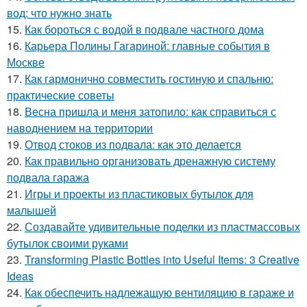
вод: что нужно знать
15.
Как бороться с водой в подвале частного дома
16.
Карьера Полины Гагариной: главные события в
Москве
17.
Как гармонично совместить гостиную и спальню:
практические советы
18.
Весна пришла и меня затопило: как справиться с
наводнением на территории
19.
Отвод стоков из подвала: как это делается
20.
Как правильно организовать дренажную систему
подвала гаража
21.
Игры и проекты из пластиковых бутылок для
малышей
22.
Создавайте удивительные поделки из пластмассовых
бутылок своими руками
23.
Transforming Plastic Bottles into Useful Items: 3 Creative
Ideas
24.
Как обеспечить надлежащую вентиляцию в гараже и