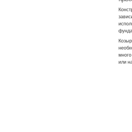
Конст
завис
испол
фунда
Козыр
необх
много
или н