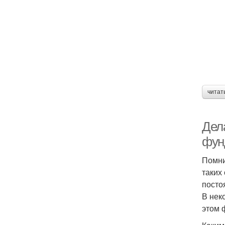
читат
Дел
фун
Помни
таких
посто
В нек
этом 