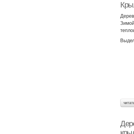
Кры
Дерев
Зимой
тепло
Выдел
читат
Дер
кры