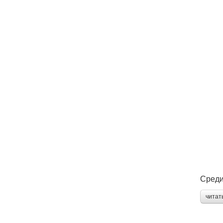
Среди
читат