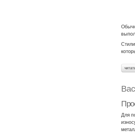
Обычн
выпол
Стили
котор
читат
Вас
Про
Для п
износ
метал