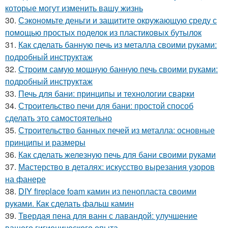
которые могут изменить вашу жизнь
30.
Сэкономьте деньги и защитите окружающую среду с
помощью простых поделок из пластиковых бутылок
31.
Как сделать банную печь из металла своими руками:
подробный инструктаж
32.
Строим самую мощную банную печь своими руками:
подробный инструктаж
33.
Печь для бани: принципы и технологии сварки
34.
Строительство печи для бани: простой способ
сделать это самостоятельно
35.
Строительство банных печей из металла: основные
принципы и размеры
36.
Как сделать железную печь для бани своими руками
37.
Мастерство в деталях: искусство вырезания узоров
на фанере
38.
DIY fireplace foam камин из пенопласта своими
руками. Как сделать фальш камин
39.
Твердая пена для ванн с лавандой: улучшение
вашего гигиенического опыта