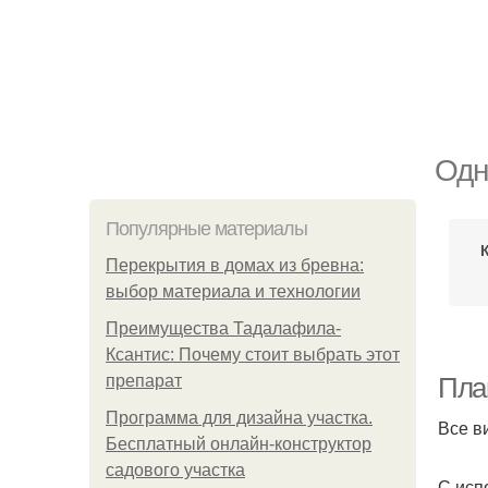
Одн
Популярные материалы
Перекрытия в домах из бревна:
выбор материала и технологии
Преимущества Тадалафила-
Ксантис: Почему стоит выбрать этот
препарат
Пла
Программа для дизайна участка.
Все в
Бесплатный онлайн-конструктор
садового участка
С исп