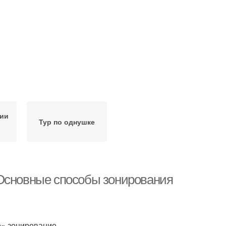
дии
Тур по однушке
 Основные способы зонирования
» зонирование.