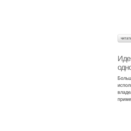
читат
Иде
одн
Больш
испол
владе
приме