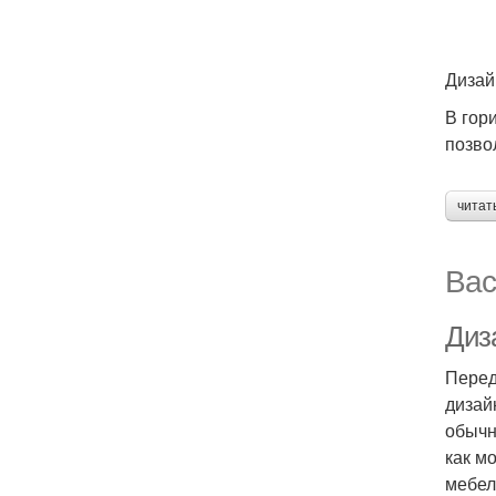
Дизай
В гор
позво
читат
Вас
Диз
Перед
дизай
обычн
как м
мебел