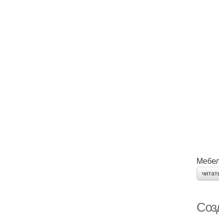
Мебел
читат
Соз