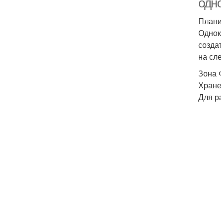
одн
Плани
Однок
созда
на сл
Зона 
Хране
Для р