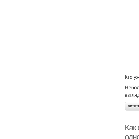
Кто у
Небол
взгля
читат
Как
одн