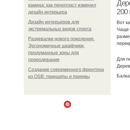
д
Дер
камина: как пенопласт изменил
200
дизайн интерьера
Вот к
Дизайн интерьеров для
Дер
Чаще 
экстремальных видов спорта
разме
Раздевалки нового поколения.
перек
Эргономичные шкафчики,
продуманные зоны для
Для п
переодевания
Дерев
Создание современного фронтона
Балка
из OSB: принципы и приемы