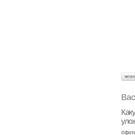
читат
Вас
Как
уло
©фото