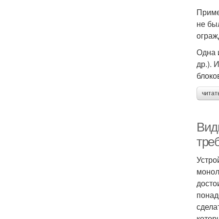
Приме
не бы
ограж
Одна 
др.).
блоко
читат
Вид
тре
Устро
монол
досто
понад
сдела
котор