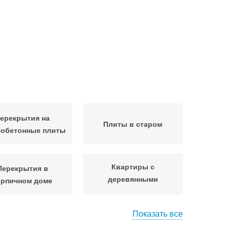
ерекрытия на
Плиты в старом
зобетонные плиты
Квартиры с
Перекрытия в
деревянными
ирпичном доме
перекрытиями
Показать все
Сталинки с
Перекрытия в
деревянными