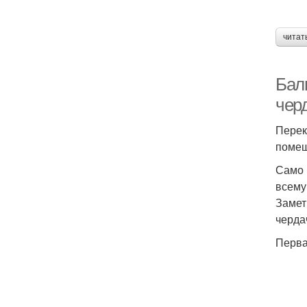
читат
Бал
чер
Перек
помещ
Само 
всему
Замет
черда
Перва