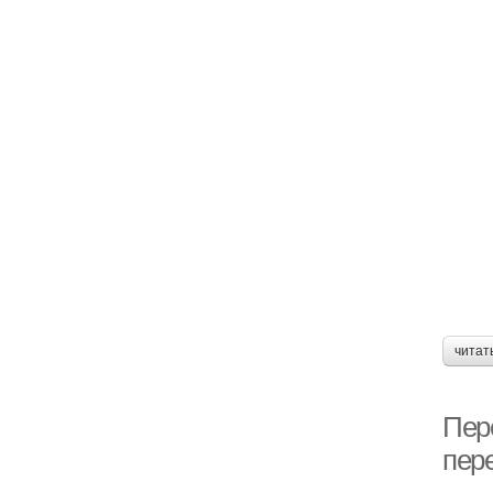
читат
Пер
пер