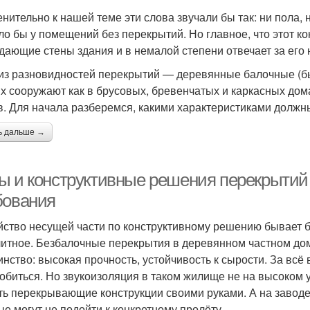
нительно к нашей теме эти слова звучали бы так: ни пола, н
ло бы у помещений без перекрытий. Но главное, что этот к
дающие стены здания и в немалой степени отвечает за его
из разновидностей перекрытий — деревянные балочные (б
 Их сооружают как в брусовых, бревенчатых и каркасных дом
в. Для начала разберемся, какими характеристиками должн
ь дальше →
ы и конструктивные решения перекрытий 
бования
йство несущей части по конструктивному решению бывает б
итное. Безбалочные перекрытия в деревянном частном дом
инство: высокая прочность, устойчивость к сырости. За вс
обиться. Но звукоизоляция в таком жилище не на высоком 
ть перекрывающие конструкции своими руками. А на заводе
ые могут не подойти к конкретному пролёту.