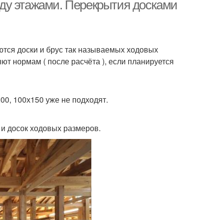
сталинках
ду этажами. Перекрытия досками
перекрытиями
ются доски и брус так называемых ходовых
яют нормам ( после расчёта ), если планируется
00, 100х150 уже не подходят.
 и досок ходовых размеров.