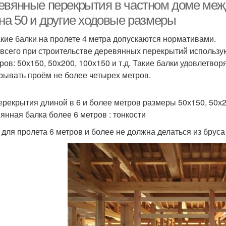
еревянным балкам
этажами
евянные перекрытия в частном доме меж
 на 50 и другие ходовые размеры
акие балки на пролете 4 метра допускаются нормативами.
евянное перекрытие
всего при строительстве деревянных перекрытий использу
ров: 50х150, 50х200, 100х150 и т.д. Такие балки удовлетвор
рывать проём не более четырех метров.
ерекрытия длиной в 6 и более метров размеры 50х150, 50х2
янная балка более 6 метров : тонкости
 для пролета 6 метров и более не должна делаться из бруса