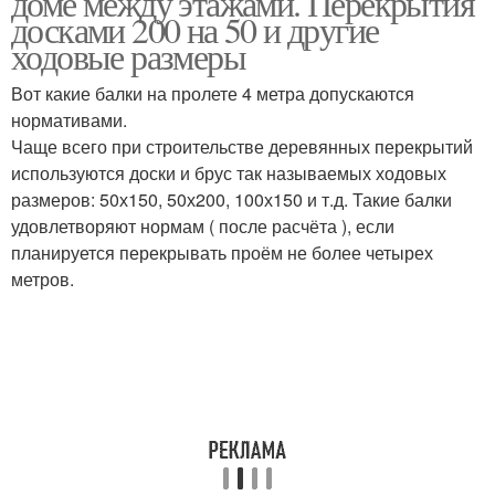
доме между этажами. Перекрытия
досками 200 на 50 и другие
ходовые размеры
Квартиры с
Перекрытия в
Вот какие балки на пролете 4 метра допускаются
деревянными
кирпичном доме
нормативами.
перекрытиями
Чаще всего при строительстве деревянных перекрытий
используются доски и брус так называемых ходовых
размеров: 50х150, 50х200, 100х150 и т.д. Такие балки
Перекрытие по
Перекрытия между
удовлетворяют нормам ( после расчёта ), если
деревянным балкам
этажами
планируется перекрывать проём не более четырех
метров.
Сталинки с
деревянными
Деревянное перекрытие
перекрытиями