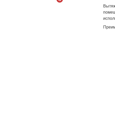
Вытяж
помещ
испол
Преим