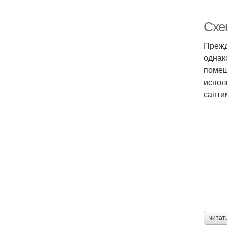
Схе
Прежд
однак
помещ
испол
санти
читат