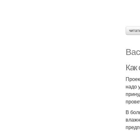
читат
Вас
Как
Проек
надо 
прину
прове
В бол
влажн
предп