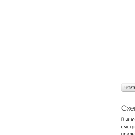
читат
Схе
Выше 
смотр
приде