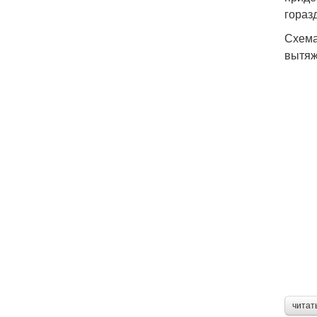
гораз
Схема
вытяж
читат