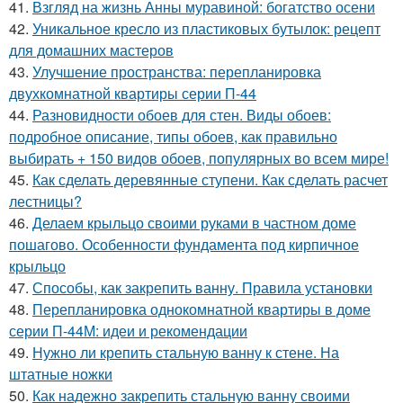
41.
Взгляд на жизнь Анны муравиной: богатство осени
42.
Уникальное кресло из пластиковых бутылок: рецепт
для домашних мастеров
43.
Улучшение пространства: перепланировка
двухкомнатной квартиры серии П-44
44.
Разновидности обоев для стен. Виды обоев:
подробное описание, типы обоев, как правильно
выбирать + 150 видов обоев, популярных во всем мире!
45.
Как сделать деревянные ступени. Как сделать расчет
лестницы?
46.
Делаем крыльцо своими руками в частном доме
пошагово. Особенности фундамента под кирпичное
крыльцо
47.
Способы, как закрепить ванну. Правила установки
48.
Перепланировка однокомнатной квартиры в доме
серии П-44М: идеи и рекомендации
49.
Нужно ли крепить стальную ванну к стене. На
штатные ножки
50.
Как надежно закрепить стальную ванну своими