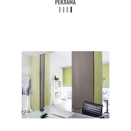
Стиль в деревенский
Шторы в стиле
дом
Дом в скандинавском
стиле