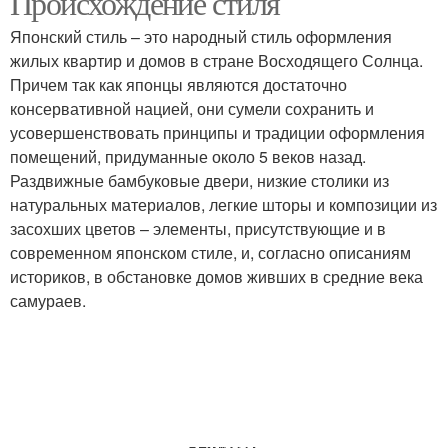
Происхождение стиля
Японский стиль – это народный стиль оформления
жилых квартир и домов в стране Восходящего Солнца.
Комнаты в японском
Причем так как японцы являются достаточно
Японские панели
стиле
консервативной нацией, они сумели сохранить и
усовершенствовать принципы и традиции оформления
помещений, придуманные около 5 веков назад.
Раздвижные бамбуковые двери, низкие столики из
Дом в стиле
Английский стиль
натуральных материалов, легкие шторы и композиции из
засохших цветов – элементы, присутствующие и в
современном японском стиле, и, согласно описаниям
историков, в обстановке домов живших в средние века
Средиземноморский
самураев.
Русский стиль
стиль
Интерьер в стиле
Шторы в русском стиле