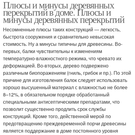
Плюсы и минусы деревянных
Ипотеки на дом
дореволюционных
перекрытий в доме. Плюсы и
домах
минусы деревянных перекрытий
Несомненные плюсы таких конструкций — легкость,
Сталинки с
быстрота сооружения и сравнительно невысокая
Перекрытия в сталинке
деревянными
стоимость. Ну а минусы типичны для древесины. Во-
перекрытиями
первых, балки чувствительны к изменениям
температурно-влажностного режима, что чревато их
деформацией. Во-вторых, дерево подвержено
различным биопоражениям (гниль, грибок и пр.). По этой
причине для изготовления балок следует использовать
хорошо высушенный материал с влажностью не более
8–12%, в обязательном порядке обработанный
специальными антисептическими препаратами, что
позволит существенно продлить срок службы
конструкций. Кроме того, действенной мерой по
предотвращению преждевременной порчи древесины
является поддержание в доме постоянного уровня