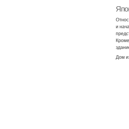
Япо
Относ
и нач
предс
Кроме
здани
Дом и