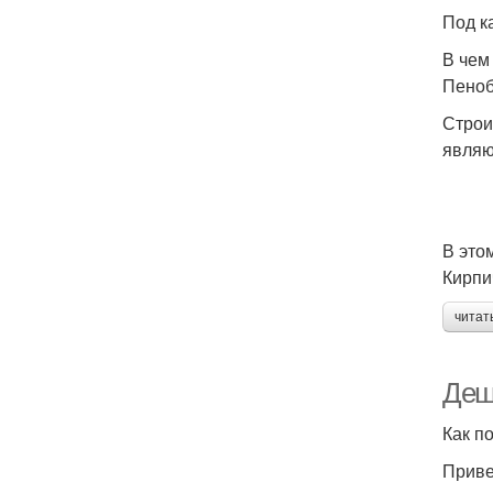
Под к
В чем
Пеноб
Строи
являю
В это
Кирпи
читат
Деш
Как п
Приве