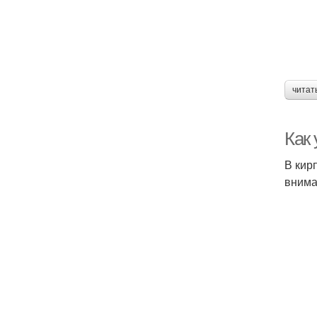
читат
Как 
В кир
внима