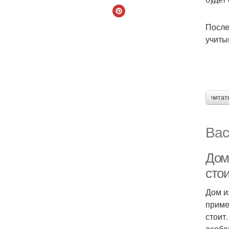
После
учиты
читат
Вас
Дом 
сто
Дом и
приме
стоит
особе