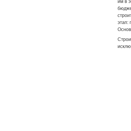
им в 
бюдже
строи
этап:
Основ
Строи
исклю