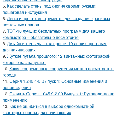
5.
Как сделать стены под кирпич своими руками:
пошаговая инструкция
6.
Легко и просто: инструменты для создания красивых
поэтажных планов
7.
ТОП-10 лучших бесплатных программ для вашего
компьютера – обязательно посмотрите
8.
Дизайн интерьера стал проще: 10 легких программ
для начинающих
9.
Жуткие пугала прошлого: 12 винтажных фотографий,
которые вас напугают
10.
Какие современные сооружения можно посмотреть в
городе
11.
Серия 1.245.4-5 Выпуск 1: Основные изменения и
нововведения
12.
Скачать Серия 1.045.9-2.00 Выпуск 1: Руководство по
применению
13.
Как не ошибиться в выборе однокомнатной
квартиры: советы для начинающих