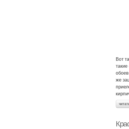
Вот т
такие
обоев
же за
приел
кирпи
читат
Крас