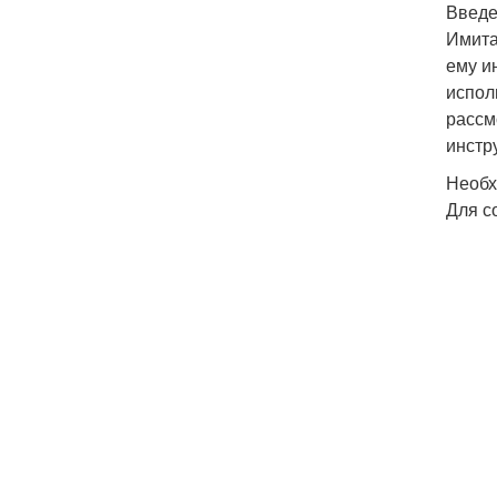
Введ
Имита
ему и
испол
рассм
инстр
Необх
Для с