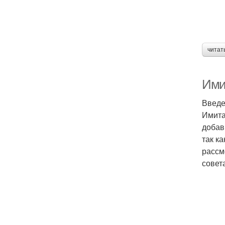
читат
Ими
Введ
Имита
добав
так к
рассм
совет