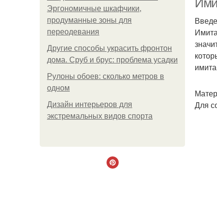
Ими
Эргономичные шкафчики,
Введ
продуманные зоны для
Имита
переодевания
значи
Другие способы украсить фронтон
котор
дома. Сруб и брус: проблема усадки
имита
Рулоны обоев: сколько метров в
одном
Матер
Для с
Дизайн интерьеров для
экстремальных видов спорта