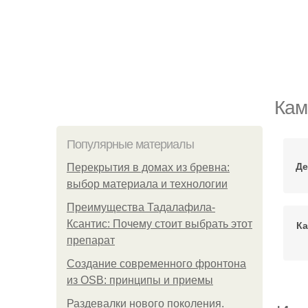
Кам
Популярные материалы
Де
Перекрытия в домах из бревна:
выбор материала и технологии
Преимущества Тадалафила-
Ксантис: Почему стоит выбрать этот
Ка
препарат
Создание современного фронтона
из OSB: принципы и приемы
Раздевалки нового поколения.