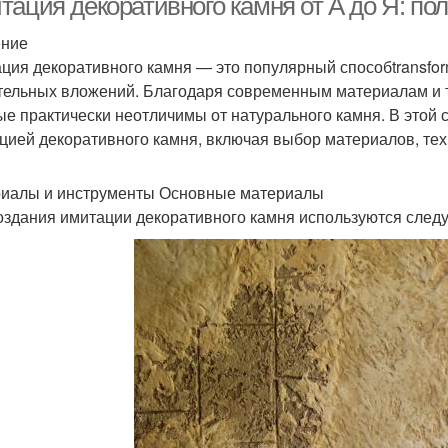
тация декоративного камня от А до Я: по
ение
ция декоративного камня — это популярный способtransfor
тельных вложений. Благодаря современным материалам и т
ые практически неотличимы от натурального камня. В этой 
цией декоративного камня, включая выбор материалов, те
иалы и инструменты Основные материалы
оздания имитации декоративного камня используются сле