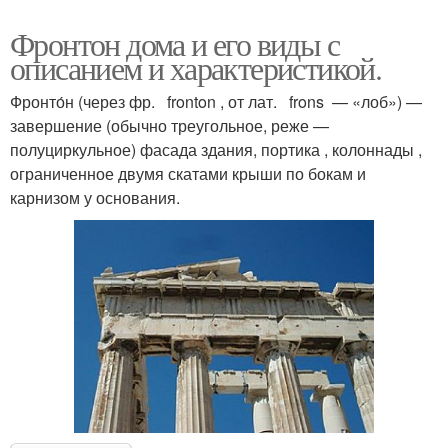
Фронтон дома и его виды с
описанием и характеристикой.
Фронто́н (через фр. fronton , от лат. frons — «лоб») —
завершение (обычно треугольное, реже —
полуциркульное) фасада здания, портика , колоннады ,
ограниченное двумя скатами крыши по бокам и
карнизом у основания.