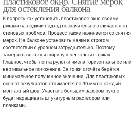
пластиковое окно. Снятие мерок
для остекления балкона
К вопросу как установить пластиковое окно своими
руками на лоджии подход незначительно отличается от
Окна в квартире
Руки в кирпичном доме
стеновых проёмов. Процесс также начинается со снятия
мерок. На балконе установить маяки в строгом
соответствии с уровнем затруднительно. Поэтому
замеряют высоту и ширину в нескольких точках.
Руки в деревянном
Окна в кирпичном доме
Главное, чтобы лента рулетки имела горизонтальное или
доме
вертикальное положение. За точки отсчёта берётся
минимальное полученное значение. Для пластиковых
окон от результатов отнимается по 30 мм на каждый
монтажный шов. Участки с большим зазором нужно
Руки в деревянный дом
будет наращивать штукатурным раствором или
планками.