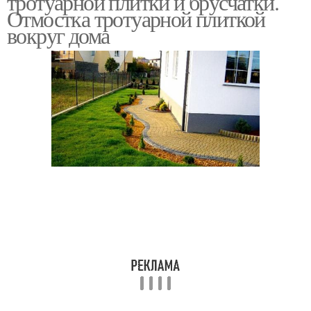
тротуарной плитки и брусчатки.
Отмостка тротуарной плиткой
вокруг дома
Плитки на бетонную
отмостку