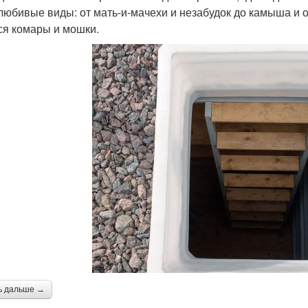
любивые виды: от мать-и-мачехи и незабудок до камыша и 
ся комары и мошки.
ь дальше →