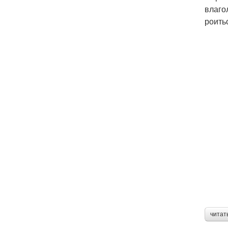
влаго
роить
читат