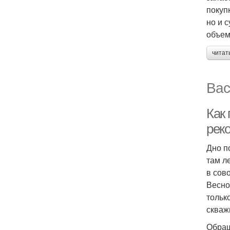
покуп
но и 
объем
читат
Вас
Как 
рек
Дно п
там л
в сов
Весно
тольк
скваж
Обращ