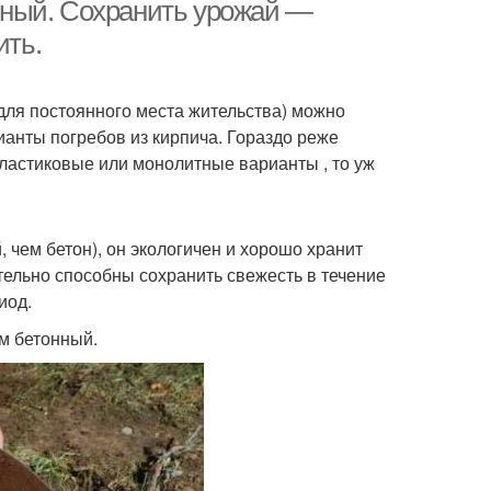
чный. Сохранить урожай —
ить.
греба для дачи
(для постоянного места жительства) можно
анты погребов из кирпича. Гораздо реже
пластиковые или монолитные варианты , то уж
 чем бетон), он экологичен и хорошо хранит
ельно способны сохранить свежесть в течение
иод.
ем бетонный.