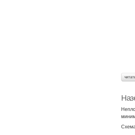
читат
Наз
Непло
миним
Схема