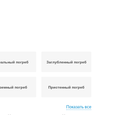
еальный погреб
Заглубленный погреб
земный погреб
Пристенный погреб
Показать все
реб из пластика
Наземные погреба