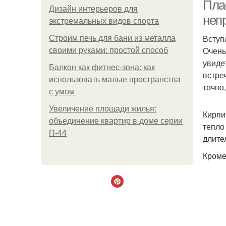
Пла
Дизайн интерьеров для
непр
экстремальных видов спорта
Вступ
Строим печь для бани из металла
Пл
Очень
своими руками: простой способ
увиде
Балкон как фитнес-зона: как
встре
использовать малые пространства
точно
с умом
Увеличение площади жилья:
Кирпи
объединение квартир в доме серии
тепло
П-44
длите
Кроме