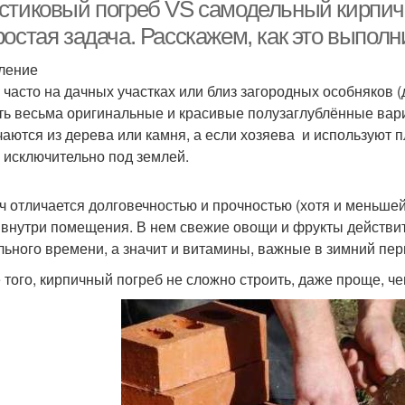
стиковый погреб VS самодельный кирпи
остая задача. Расскажем, как это выполн
ление
астиковые погреба
Сборный погреб
По
 часто на дачных участках или близ загородных особняков 
ть весьма оригинальные и красивые полузаглублённые вари
чаются из дерева или камня, а если хозяева и используют 
, исключительно под землей.
ч отличается долговечностью и прочностью (хотя и меньшей,
 внутри помещения. В нем свежие овощи и фрукты действит
льного времени, а значит и витамины, важные в зимний пер
 того, кирпичный погреб не сложно строить, даже проще, ч