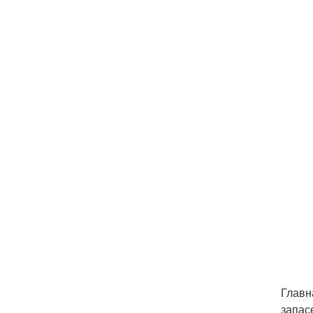
Главн
запас