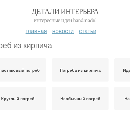
ДЕТАЛИ ИНТЕРЬЕРА
интересные идеи handmade!
главная
новости
статьи
реб из кирпича
ластиковый погреб
Погреба из кирпича
Ид
Круглый погреб
Необычный погреб
На
Кирпичный погреб
Бетонный погреб
Пог