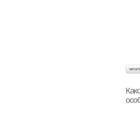
читат
Како
осо